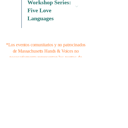
Workshop Series:
Five Love
Languages
*Los eventos comunitarios y no patrocinados
de Massachusetts Hands & Voices no
necesariamente representan los puntos de
vista y opiniones de Hands & Voices.
Manos y voces de
Massachusetts
Join Our Community
Enter Your Email