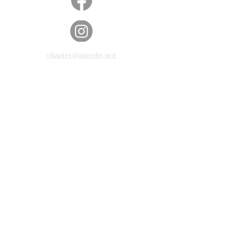
chapter@masshv.org
781-205-0250
101 Middlesex Tpke, Ste 6,
#343
Берлингтон, Массачусетс
01803
политика конфиденциальности
Отказ от ответственности
Условия обслуживания
© 2025 Massachusetts Hands & Voices.