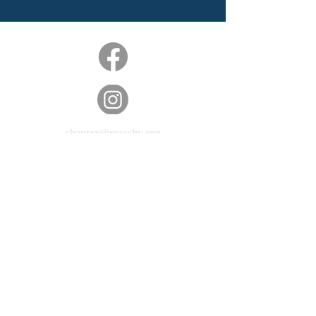
chapter@masshv.org
781-205-0250
101 Middlesex Tpke, Ste 6,
#343
Берлингтон, Массачусетс
01803
политика конфиденциальности
Отказ от ответственности
Условия обслуживания
© 2025 Massachusetts Hands & Voices.