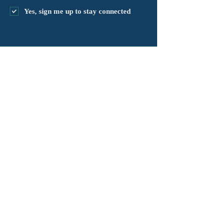
Yes, sign me up to stay connected
chapter@masshv.org
781-205-0250
101 Middlesex Tpke, Ste 6,
#343
Берлингтон, Массачусетс
01803
политика конфиденциальности
Отказ от ответственности