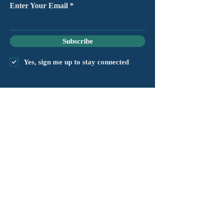
Enter Your Email
Subscribe
Yes, sign me up to stay connected
chapter@masshv.org
781-205-0250
101 Middlesex Tpke, Ste 6,
#343