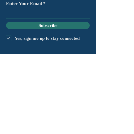
Enter Your Email
Subscribe
Yes, sign me up to stay connected
chapter@masshv.org
781-205-0250
101 Middlesex Tpke, Ste 6,
#343