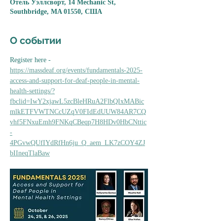
Отель Уэллсворт, 14 Mechanic St,
Southbridge, MA 01550, США
О событии
Register here - 
https://massdeaf.org/events/fundamentals-2025-
access-and-support-for-deaf-people-in-mental-
health-settings/?
fbclid=IwY2xjawL5zcBleHRuA2FlbQIxMABic
mlkETFVWTNCcUZqV0FIdEdUUW84AR7CQ
vhf5FNxuEmh9FNKqCBeqp7H8HDv0HbCNttic
-
4PGvwQUfIYdRfHn6ju_Q_aem_LK7zCOY4ZJ
bIIneqTlaBaw