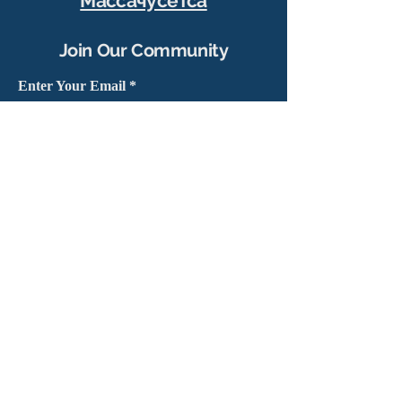
Массачусетса
Join Our Community
Enter Your Email
Subscribe
Yes, sign me up to stay connected
chapter@masshv.org