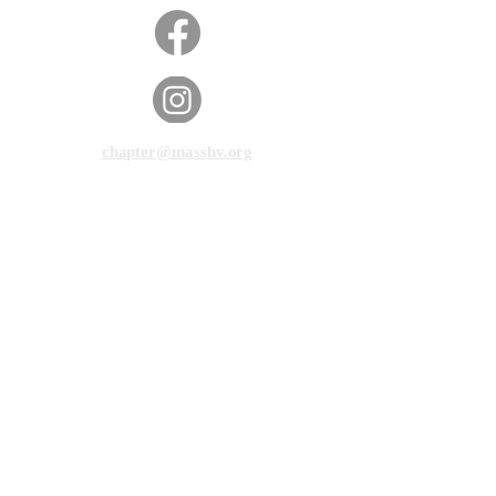
chapter@masshv.org
781-205-0250
101 Middlesex Tpke, Ste 6,
#343
Берлингтон, Массачусетс
01803
политика конфиденциальности
Отказ от ответственности
Условия обслуживания
© 2025 Massachusetts Hands & Voices.