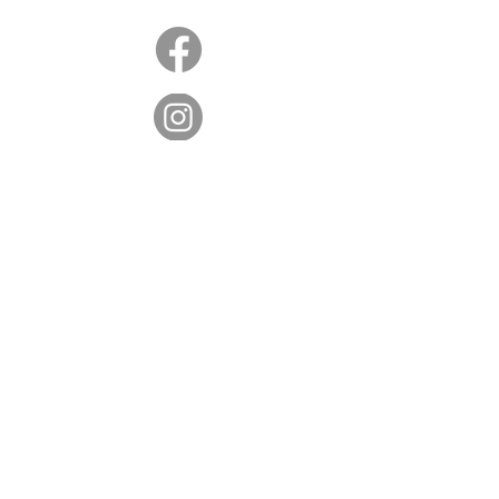
capítulo@masshv.org
781-205-0250
101 Middlesex Tpke, Ste 6,
#343
Burlington, MA 01803
política de Privacidade
Isenção de responsabilidade
Termos de Serviço
© 2025 por Massachusetts Hands & Voices.