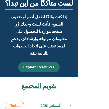
لست متأكدًا من أين تبدأ؟
إذا كنتَ والدًا لطفل أصم أو ضعيف
السمع، فأنتَ لستَ وحدك. زُر
صفحة مواردنا للحصول على
معلوماتٍ موثوقة وإرشاداتٍ ودعمٍ
لمساعدتك على اتخاذ الخطوات
التالية بثقة.
Explore Resources
تقويم المجتمع
أغسطس 2026
Today