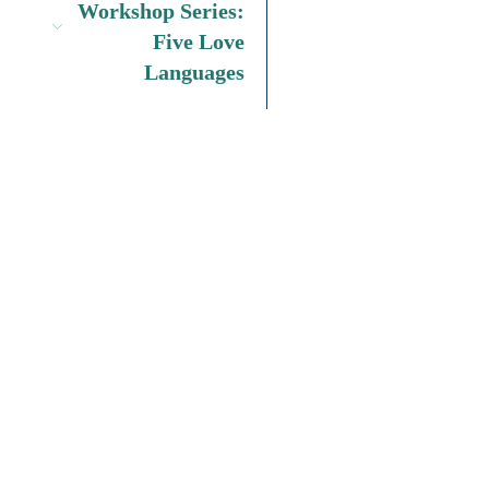
Workshop Series:
Five Love
Languages
اصنع الفارق
أيدي وأصوات ماساتشوستس
Join Our Community