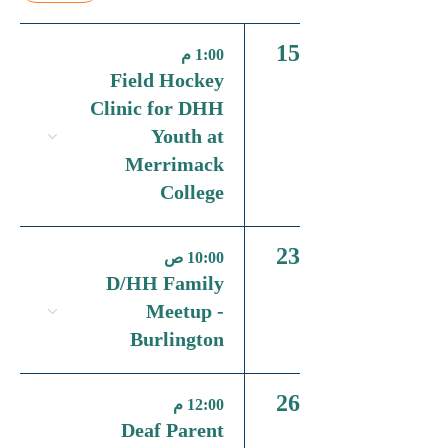
15
1:00 م
Field Hockey
Clinic for DHH
Youth at
Merrimack
College
23
10:00 ص
D/HH Family
Meetup -
Burlington
26
12:00 م
Deaf Parent