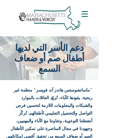
دعم الأسر التي لديها
أطفال صم أو ضعاف
السمع
"ماساتشوستس هاندز آند فويسز" منظمة غير
ربحية، يقودها الآباء، تُزوّد العائلات بالموارد
والشبكات والمعلومات اللازمة لتحسين فرص
التواصل والتحصيل التعليمي لأطفالهم. تُركّز
أنشطتنا التوعوية، وتعاوننا مع الآباء والمهنيين،
وجهودنا في مجال المناصرة على تمكين الأطفال
الصم أو ضعاف السمع من تحقيق أقصى إمكاناتهم.