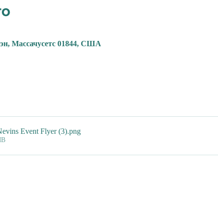
то
уэн, Массачусетс 01844, США
vins Event Flyer (3)
.png
MB