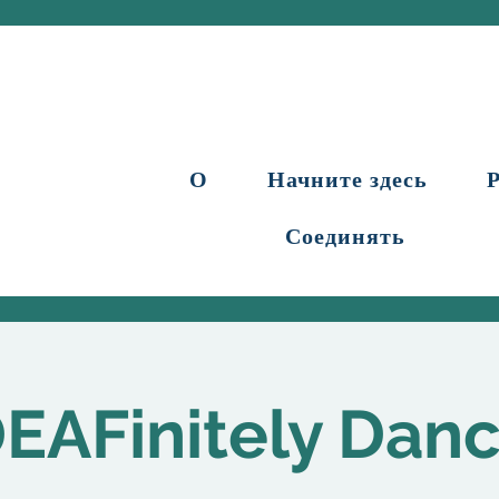
О
Начните здесь
Соединять
EAFinitely Dan