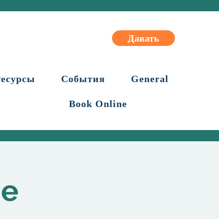
Давать
Ресурсы
События
General
Book Online
ce