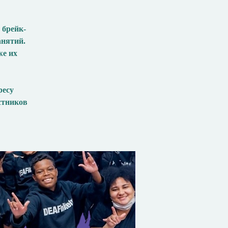
 брейк-
анятий.
же их
ресу
стников