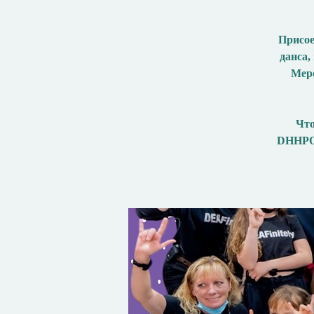
Присое
данса,
Меро
Что
DHHPOu