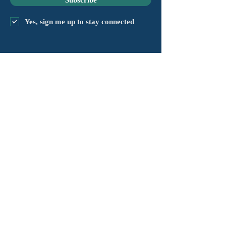
Subscribe
Yes, sign me up to stay connected
capítulo@masshv.org
781-205-0250
101 Middlesex Tpke, Ste 6,
#343
Burlington, MA 01803
política de Privacidade
Isenção de responsabilidade