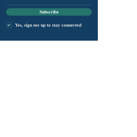
Subscribe
Yes, sign me up to stay connected
capítulo@masshv.org
781-205-0250
101 Middlesex Tpke, Ste 6,
#343
Burlington, MA 01803