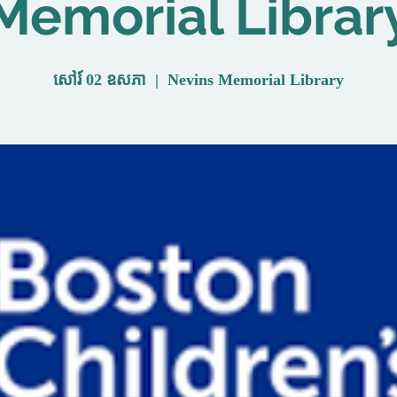
Memorial Librar
សៅរ៍ 02 ឧសភា
  |  
Nevins Memorial Library