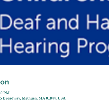
ion
:30 PM
305 Broadway, Methuen, MA 01844, USA