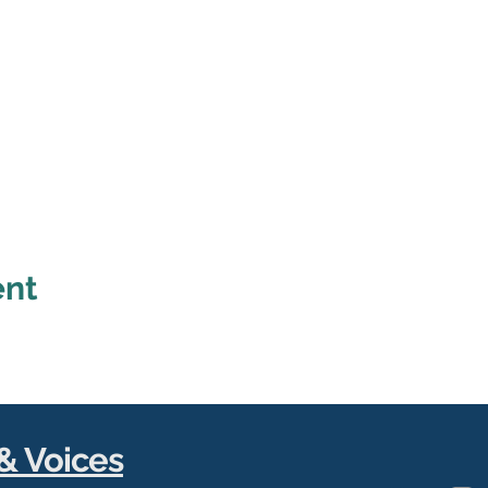
ent
& Voices