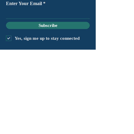
Enter Your Email
Subscribe
Yes, sign me up to stay connected
capítulo@masshv.org
781-205-0250
101 Middlesex Tpke, Suite
6, #343