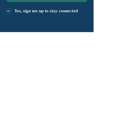
Yes, sign me up to stay connected
chapter@masshv.org
781-205-0250
101 Middlesex Tpke، Ste 6،
#343
برلنغتون، ماساتشوستس
01803
سياسة الخصوصية